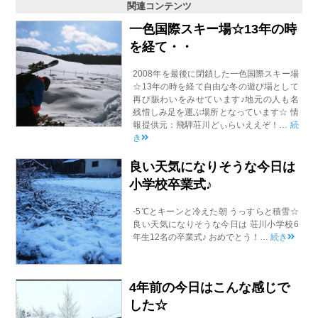
関連コンテンツ
一色国際スキー場☆13年の時
を経て・・
2008年を最後に閉鎖した一色国際スキー場
☆13年の時を経て自由な冬の遊び場として
再び賑わいをみせています♪地元の人も名
残惜しみ足を運ぶ場所となっています☆ 情
報提供元：飛騨荘川どぃらいええぞ！…
続
き
良い天気になりそうな今日は
小学校卒業式♪
-5℃とキーンと冷えた朝 うっすらと積雪☆
良い天気になりそうな今日は 荘川小学校6
年生12名の卒業式♪ おめでとう！…
続き
4年前の今日はこんな感じで
した☆