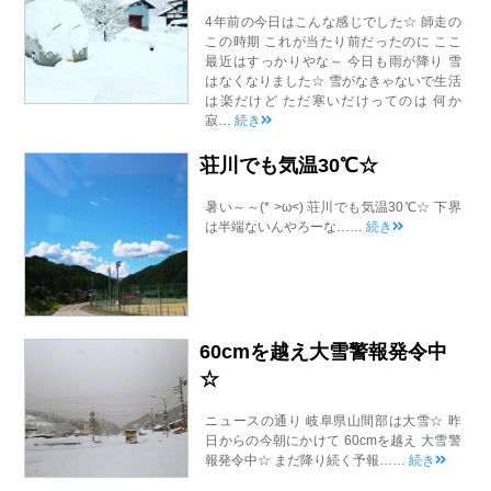
4年前の今日はこんな感じでした☆ 師走の
この時期 これが当たり前だったのに ここ
最近はすっかりやな～ 今日も雨が降り 雪
はなくなりました☆ 雪がなきゃないで生活
は楽だけど ただ寒いだけってのは 何か
寂…
続き
荘川でも気温30℃☆
暑い～～(* >ω<) 荘川でも気温30℃☆ 下界
は半端ないんやろーな……
続き
60cmを越え大雪警報発令中
☆
ニュースの通り 岐阜県山間部は大雪☆ 昨
日からの今朝にかけて 60cmを越え 大雪警
報発令中☆ まだ降り続く予報……
続き